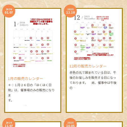
2026
2025
01.07
12.10
12月の販売カレンダー
赤色の丸で囲まれている日は、午
後のお愉しみを販売する日になっ
1月の販売カレンダー
ております。 尚、催事中は午後
＊：１月２６日の「ほくほく日
の…
和」は、催事場のみの販売になり
ま
す。
…
2025
2025
11.07
10.05